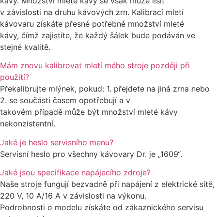
kávy. Množství mleté kávy se však může lišit
v závislosti na druhu kávových zrn. Kalibrací mletí
kávovaru získáte přesné potřebné množství mleté
kávy, čímž zajistíte, že každý šálek bude podáván ve
stejné kvalitě.
Mám znovu kalibrovat mletí mého stroje později při
použití?
Překalibrujte mlýnek, pokud: 1. přejdete na jiná zrna nebo
2. se součásti časem opotřebují a v
takovém případě může být množství mleté kávy
nekonzistentní.
Jaké je heslo servisního menu?
Servisní heslo pro všechny kávovary Dr. je „1609“.
Jaké jsou specifikace napájecího zdroje?
Naše stroje fungují bezvadně při napájení z elektrické sítě,
220 V, 10 A/16 A v závislosti na výkonu.
Podrobnosti o modelu získáte od zákaznického servisu