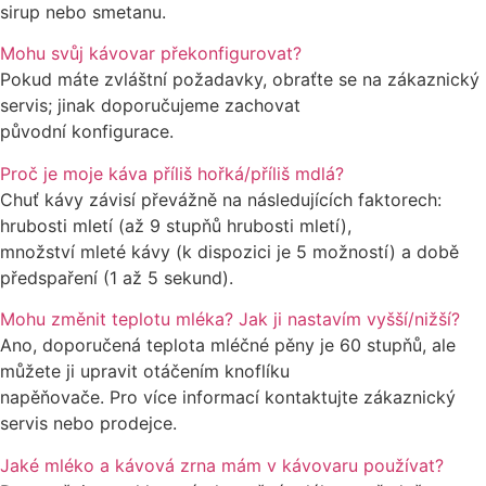
sirup nebo smetanu.
Mohu svůj kávovar překonfigurovat?
Pokud máte zvláštní požadavky, obraťte se na zákaznický
servis; jinak doporučujeme zachovat
původní konfigurace.
Proč je moje káva příliš hořká/příliš mdlá?
Chuť kávy závisí převážně na následujících faktorech:
hrubosti mletí (až 9 stupňů hrubosti mletí),
množství mleté kávy (k dispozici je 5 možností) a době
předspaření (1 až 5 sekund).
Mohu změnit teplotu mléka? Jak ji nastavím vyšší/nižší?
Ano, doporučená teplota mléčné pěny je 60 stupňů, ale
můžete ji upravit otáčením knoflíku
napěňovače. Pro více informací kontaktujte zákaznický
servis nebo prodejce.
Jaké mléko a kávová zrna mám v kávovaru používat?