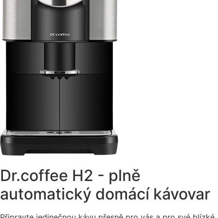
Dr.coffee H2 - plně
automatický domácí kávovar
Připravte jedinečnou kávu přesně pro vás a pro své blízké