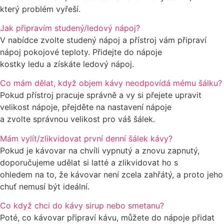
který problém vyřeší.
Jak připravím studený/ledový nápoj?
V nabídce zvolte studený nápoj a přístroj vám připraví
nápoj pokojové teploty. Přidejte do nápoje
kostky ledu a získáte ledový nápoj.
Co mám dělat, když objem kávy neodpovídá mému šálku?
Pokud přístroj pracuje správně a vy si přejete upravit
velikost nápoje, přejděte na nastavení nápoje
a zvolte správnou velikost pro váš šálek.
Mám vylít/zlikvidovat první denní šálek kávy?
Pokud je kávovar na chvíli vypnutý a znovu zapnutý,
doporučujeme udělat si latté a zlikvidovat ho s
ohledem na to, že kávovar není zcela zahřátý, a proto jeho
chuť nemusí být ideální.
Co když chci do kávy sirup nebo smetanu?
Poté, co kávovar připraví kávu, můžete do nápoje přidat