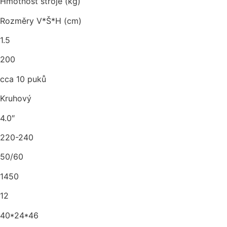
Hmotnost stroje (kg)
Rozměry V*Š*H (cm)
1.5
200
cca 10 puků
Kruhový
4.0″
220-240
50/60
1450
12
40*24*46